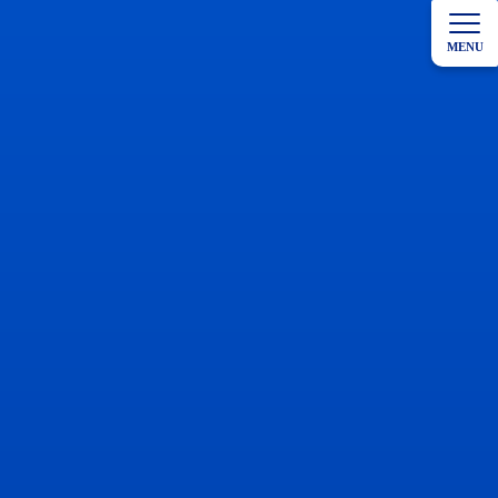
コ
ナ
ン
ビ
MENU
テ
ゲ
ン
ー
ツ
シ
へ
ョ
ス
ン
キ
に
ッ
移
プ
動
HOME
院長ブロ
noteを始めました〜ホームページでは伝えきれないこと
グ
を、少し踏み込んで〜
noteを始めました〜ホームペ
ージでは伝えきれないこと