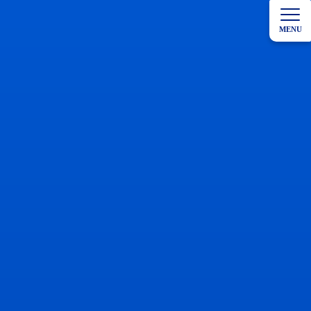
コ
ナ
ン
ビ
MENU
テ
ゲ
ン
ー
ツ
シ
へ
ョ
ス
ン
キ
に
ッ
移
プ
動
HOME
院長ブログ
メディア掲載
2026年6月23日
視野が欠けているのに気づかない!? 中途失明原
因1位「緑内障」の恐怖 子の視力｢メガネ作れば
いい｣と放置は危険!? 強度近視は将来の眼疾患
リスク激増…親が知るべき予防策【眼科医が解
説】 寝転んでスマホ「片目が見えなくなっ […]