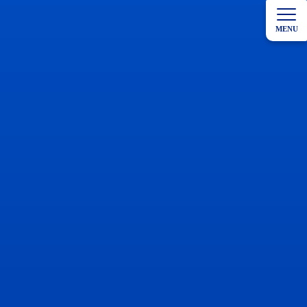
コ
ナ
ン
ビ
MENU
テ
ゲ
ン
ー
ツ
シ
へ
ョ
ス
ン
キ
に
ッ
移
プ
動
HOME
院長ブログ
都築先生お疲れ様でした。
都築先生お疲れ様でした。