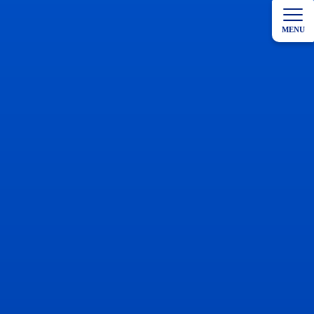
コ
ナ
ン
ビ
MENU
テ
ゲ
ン
ー
ツ
シ
へ
ョ
ス
ン
キ
に
ッ
移
プ
動
HOME
院長ブログ
6月は講演をして来ました。
6月は講演をして来ました。